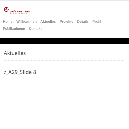
Home
Willkommen
Aktuelles
Projekte
Details
Profil
Publikationen
Kontakt
Aktuelles
z_A29_Slide 8