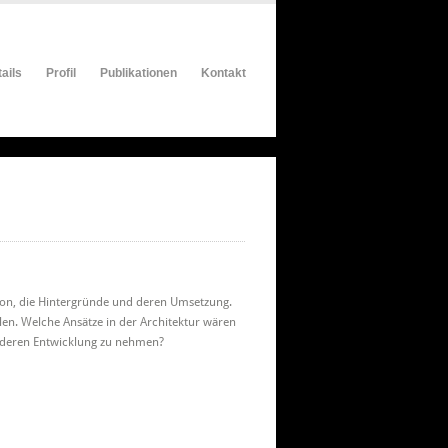
ails
Profil
Publikationen
Kontakt
ation, die Hintergründe und deren Umsetzung.
len. Welche Ansätze in der Architektur wären
nd deren Entwicklung zu nehmen?