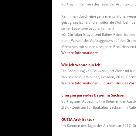
Vortrag im Rahmen des Tages der Architektur 
Kann man durch eine ganz menschliche, wesens
geistig, seelische und emotionale Wohlbefi
seiner Lebensweise zu erkennen?
Für Christian Grayer und Rainer Reindl ist ihre
dem „Wesen“ des Auftraggebers auf den Grund,
Menschen mit seinen ureigenen Bedürfnissen i
Weitere Informationen
Wie ich wohne bin ich!
Die Bedeutung von Bauwerk und Wohnstil für
Talk in der Villa Wollner, Dresden, 2019, Chris
Weitere Informationen
und
zum Film des Vort
Energiesparendes Bauen in Sachsen
Vortrag zum Aubachhof im Rahmen der Ausste
ZfBK – Zentrum für Baukultur Sachsen im Kultu
OUSIA Architektur
Im Rahmen des Tages der Architektur 2017, Dr