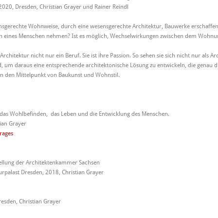
2020, Dresden, Christian Grayer und Rainer Reindl
gerechte Wohnweise, durch eine wesensgerechte Architektur, Bauwerke erschaffen, di
nden eines Menschen nehmen? Ist es möglich, Wechselwirkungen zwischen dem Wohn
 Architektur nicht nur ein Beruf. Sie ist ihre Passion. So sehen sie sich nicht nur als
 um daraus eine entsprechende architektonische Lösung zu entwickeln, die genau die
n den Mittelpunkt von Baukunst und Wohnstil.
 das Wohlbefinden,
das Leben und die Entwicklung des Menschen.
tian Grayer
rages
llung der Architektenkammer Sachsen
rpalast Dresden, 2018, Christian Grayer
esden, Christian Grayer