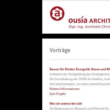
Vorträge
Bauen für Kinder: Energetik, Raum und M
Anlässlich der Fertigstellung des Kindergarten
Die Grundhaltung der OUSIA Architekten, insb
hier beachtenswert, um einen essentiell posit
Weitere Informationen
Zum
Projekt
Wie ich wohne bin ich!
Die Bedeutung von Bauwerk und Wohnstil für