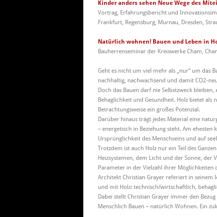
Kinder anders sehen Neue Wege des Mite
Vortrag, Erfahrungsbericht und Innovationsim
Frankfurt, Regensburg, Murnau, Dresden, Stra
Natürlich wohnen! Bauen und Leben in Ho
Bauherrenseminar der Kreiswerke Cham, Cham
Geht es nicht um viel mehr als „nur“ um das Ba
nachhaltig, nachwachsend und damit CO2-neut
Doch das Bauen darf nie Selbstzweck bleiben
Behaglichkeit und Gesundheit. Holz bietet als
Betrachtungsweise ein großes Potenzial.
Darüber hinaus trägt jedes Material eine natu
– energetisch in Beziehung steht. Am ehesten 
Ursprünglichkeit des Menschseins und auf see
Trotzdem ist auch Holz nur ein Teil des Ganz
Heizsystemen, dem Licht und der Sonne, der Ve
Parameter in der Vielzahl ihrer Möglichkeiten
Architekt Christian Grayer referiert in seinem
und mit Holz: technisch/wirtschaftlich, behagl
Dabei stellt Christian Grayer immer den Bezug 
Menschlich Bauen – natürlich Wohnen. Ein zuk