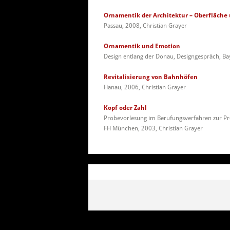
Ornamentik der Architektur – Oberfläche 
Passau, 2008, Christian Grayer
Ornamentik und Emotion
Design entlang der Donau, Designgespräch, Ba
Revitalisierung von Bahnhöfen
Hanau, 2006, Christian Grayer
Kopf oder Zahl
Probevorlesung im Berufungsverfahren zur Pro
FH München, 2003, Christian Grayer