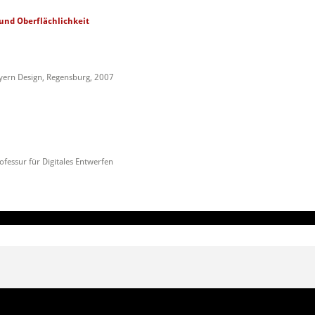
und Oberflächlichkeit
yern Design, Regensburg, 2007
fessur für Digitales Entwerfen