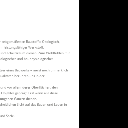
er zeitgemäßesten Baustoffe: Ökologisch,
 leistungsfähiger Werkstoff.
 und Arbeitsraum dienen. Zum Wohlfühlen, für
biologischer und bauphysiologischer
utzer eines Bauwerks – meist noch unmerklich
ualitäten berühren uns in der
 und vor allem derer Oberflächen, den
bjektes geprägt. Erst wenn alle diese
elungenen Ganzen dienen.
zheitlichen Sicht auf das Bauen und Leben in
und Seele.