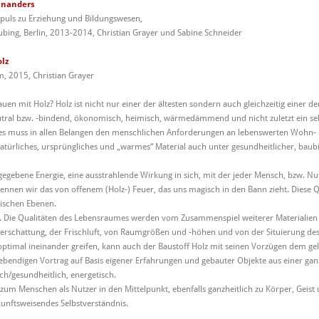
inanders
puls zu Erziehung und Bildungswesen,
ubing, Berlin, 2013-2014, Christian Grayer und Sabine Schneider
lz
, 2015, Christian Grayer
uen mit Holz? Holz ist nicht nur einer der ältesten sondern auch gleichzeitig einer d
ral bzw. -bindend, ökonomisch, heimisch, wärmedämmend und nicht zuletzt ein sehr
, es muss in allen Belangen den menschlichen Anforderungen an lebenswerten Wohn-
 natürliches, ursprüngliches und „warmes“ Material auch unter gesundheitlicher, bau
rgegebene Energie, eine ausstrahlende Wirkung in sich, mit der jeder Mensch, bzw. N
kennen wir das von offenem (Holz-) Feuer, das uns magisch in den Bann zieht. Diese Q
lischen Ebenen.
en. Die Qualitäten des Lebensraumes werden vom Zusammenspiel weiterer Materialien
rschattung, der Frischluft, von Raumgrößen und -höhen und von der Situierung des O
 optimal ineinander greifen, kann auch der Baustoff Holz mit seinen Vorzügen dem g
 lebendigen Vortrag auf Basis eigener Erfahrungen und gebauter Objekte aus einer gan
ich/gesundheitlich, energetisch.
zum Menschen als Nutzer in den Mittelpunkt, ebenfalls ganzheitlich zu Körper, Geist 
unftsweisendes Selbstverständnis.