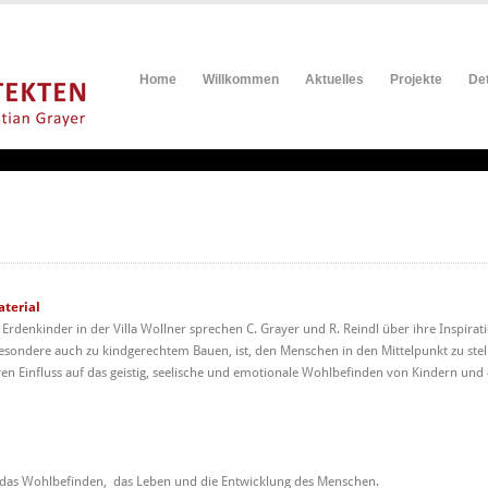
Home
Willkommen
Aktuelles
Projekte
Det
aterial
s Erdenkinder in der Villa Wollner sprechen C. Grayer und R. Reindl über ihre Inspir
esondere auch zu kindgerechtem Bauen, ist, den Menschen in den Mittelpunkt zu stel
iven Einfluss auf das geistig, seelische und emotionale Wohlbefinden von Kindern u
 das Wohlbefinden,
das Leben und die Entwicklung des Menschen.