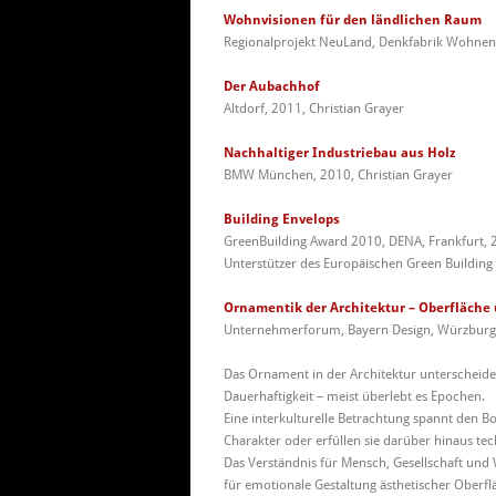
Wohnvisionen für den ländlichen Raum
Regionalprojekt NeuLand, Denkfabrik Wohnen,
Der Aubachhof
Altdorf, 2011, Christian Grayer
Nachhaltiger Industriebau aus Holz
BMW München, 2010, Christian Grayer
Building Envelops
GreenBuilding Award 2010, DENA, Frankfurt,
Unterstützer des Europäischen Green Building
Ornamentik der Architektur – Oberfläche 
Unternehmerforum, Bayern Design, Würzburg,
Das Ornament in der Architektur unterscheide
Dauerhaftigkeit – meist überlebt es Epochen.
Eine interkulturelle Betrachtung spannt den
Charakter oder
erfüllen sie darüber hinaus te
Das Verständnis für Mensch, Gesellschaft und 
für emotionale Gestaltung ästhetischer Oberf