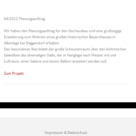
04/2022 Planungsauftrag
Wir haben den Planungsauftrag für den Dachausbau und eine großzügige
Erweiterung zum Wohnen eines großen historischen Bauernhauses in
Alleinlage bei Deggendorf erhalten.
Den besonderen Reiz bildet der große Scheunenraum über den böhmischen
Gewölben des ehemaligen Stalls, der in Hanglage nach Westen mit viel
Luftraum, einer Galerie und einem Balkon erweitert werden soll.
Zum Projekt
Impressum & Datenschutz