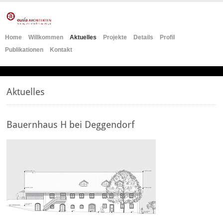
Home
Willkommen
Aktuelles
Projekte
Details
Profil
Publikationen
Kontakt
Aktuelles
Bauernhaus H bei Deggendorf