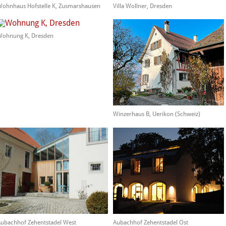
ohnhaus Hofstelle K, Zusmarshausen
Villa Wollner, Dresden
ohnung K, Dresden
Winzerhaus B, Uerikon (Schweiz)
ubachhof Zehentstadel West
Aubachhof Zehentstadel Ost