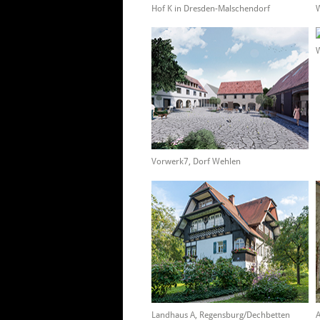
Hof K in Dresden-Malschendorf
W
W
Vorwerk7, Dorf Wehlen
Landhaus A, Regensburg/Dechbetten
A