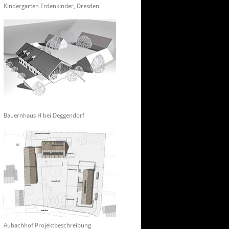
Kindergarten Erdenkinder, Dresden
Bauernhaus H bei Deggendorf
Aubachhof Projektbeschreibung